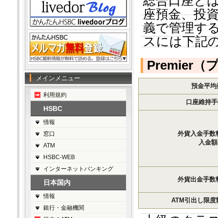
総合口座と
座預金、投
義で管理す
スには下記
Premier
メインメニュー
預金平均残
利用規約
口座維持手
HSBC
情報
外貨入金手数
窓口
入金額の
ATM
HSBC-WEB
インターネットバンキング
外貨出金手数
日本国内
情報
ATM引出し限度
銀行・金融機関