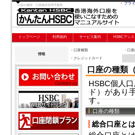
プラ
口座の種類 口座維持管理手数料
トップページ
利用規約
サービス案内
HSBCアシ
・口座種類
・口座
情報
・クレジットカード
口座の種類
HSBC個人
ド）があり
す。
口座の種類
総合口座と