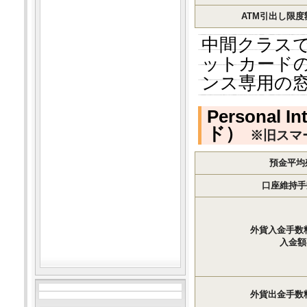
ATM引出し限度
中間クラスでP
ットカード
ンス専用の
Persona
ド）
※旧スマ
預金平均残
口座維持手
外貨入金手数
入金額の
外貨出金手数