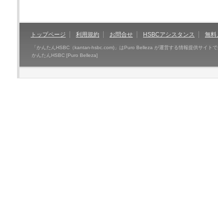
トップページ
利用規約
お問合せ
HSBCアシスタンス
無料
「かんたんHSBC（kantan-hsbc.com)」はPuro Belleza が運営する情報提
かんたんHSBC [Puro Belleza]