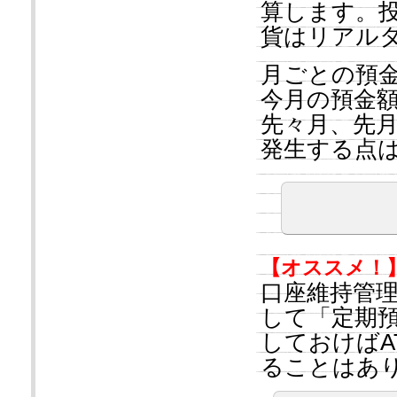
算します。
貨はリアル
月ごとの預
今月の預金
先々月、先
発生する点
【オススメ！
口座維持管
して「定期
しておけばA
ることはあ