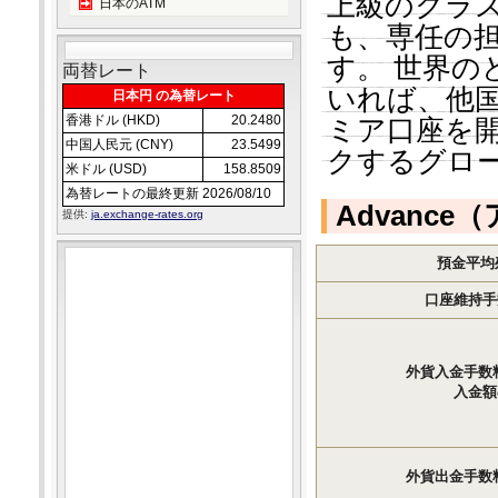
上級のクラ
日本のATM
も、専任の
す。 世界の
両替レート
いれば、他国
日本円 の為替レート
香港ドル (HKD)
20.2480
ミア口座を開
中国人民元 (CNY)
23.5499
クするグロ
米ドル (USD)
158.8509
為替レートの最終更新 2026/08/10
Advanc
提供:
ja.exchange-rates.org
預金平均残
口座維持手
外貨入金手数
入金額の
外貨出金手数