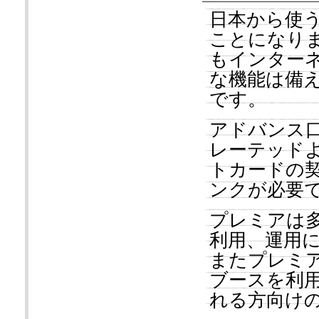
日本から使
ことになり
もインター
な機能は備
です。
アドバンス
レーテッド
トカードの
ンクが必要
プレミアは
利用、運用
またプレミ
ブースを利
れる方向け