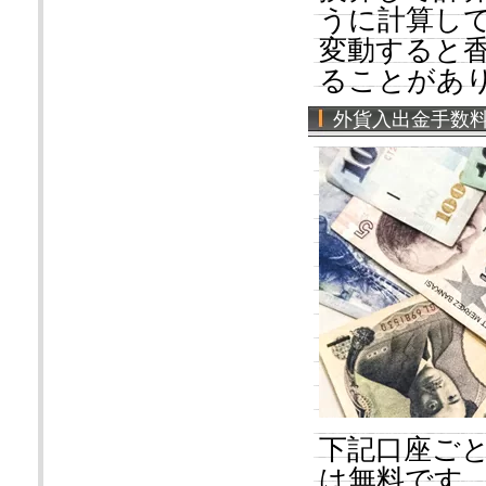
うに計算し
変動すると
ることがあ
外貨入出金手数
下記口座ご
は無料です