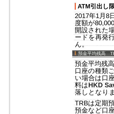
ATM引出し
2017年1
度額が80,
開設された
ードを再発
ん。
預金平均残高 TRB「
預金平均残
口座の種類
い場合は口
料は
HKD Sa
落しとなり
TRBは定期
預金など口