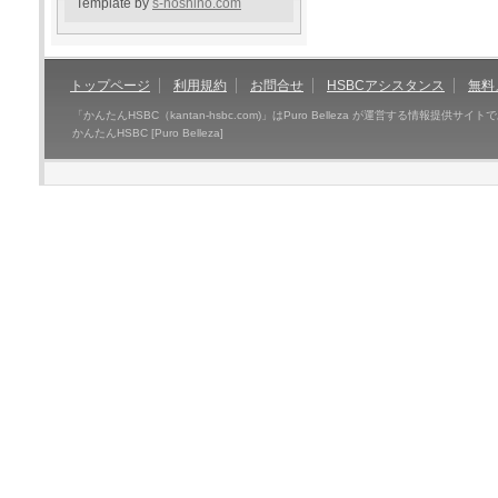
Template by
s-hoshino.com
トップページ
利用規約
お問合せ
HSBCアシスタンス
無料
「かんたんHSBC（kantan-hsbc.com)」はPuro Belleza が運営する情報提
かんたんHSBC [Puro Belleza]