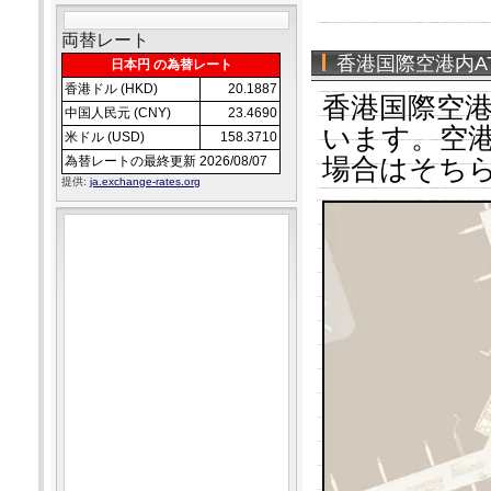
両替レート
香港国際空港内A
日本円 の為替レート
香港ドル (HKD)
20.1887
香港国際空港
中国人民元 (CNY)
23.4690
います。空
米ドル (USD)
158.3710
為替レートの最終更新 2026/08/07
場合はそち
提供:
ja.exchange-rates.org