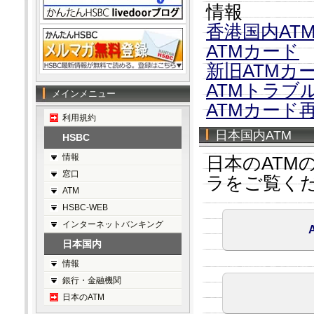
情報
香港国内AT
ATMカード
新旧ATMカ
ATMトラブ
メインメニュー
ATMカード
利用規約
日本国内ATM
HSBC
情報
日本のATM
窓口
ラをご覧く
ATM
HSBC-WEB
インターネットバンキング
日本国内
情報
銀行・金融機関
日本のATM