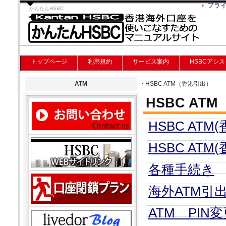
プラ
かんたんHSBC
トップページ
利用規約
サービス案内
HSBCアシ
ATM
・HSBC ATM（香港引出）
HSBC ATM
HSBC AT
HSBC ATM
各種手続き
海外ATM引
ATM PIN