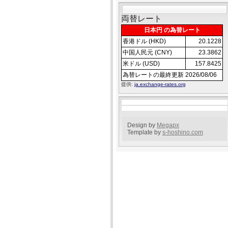
両替レート
日本円 の為替レート
香港ドル (HKD)
20.1228
中国人民元 (CNY)
23.3862
米ドル (USD)
157.8425
為替レートの最終更新 2026/08/06
提供:
ja.exchange-rates.org
Design by
Megapx
Template by
s-hoshino.com